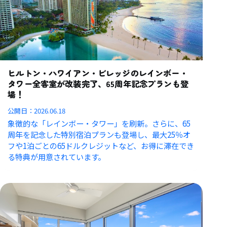
ヒルトン・ハワイアン・ビレッジのレインボー・
タワー全客室が改装完了、65周年記念プランも登
場！
公開日：
2026.06.18
象徴的な「レインボー・タワー」を刷新。さらに、65
周年を記念した特別宿泊プランも登場し、最大25％オ
フや1泊ごとの65ドルクレジットなど、お得に滞在でき
る特典が用意されています。