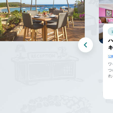
キ
公
ワ
つ
れ