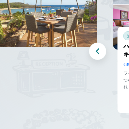
キ
公
ワ
つ
れ