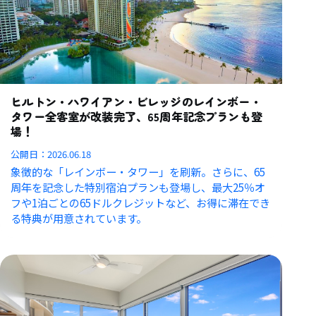
ヒルトン・ハワイアン・ビレッジのレインボー・
タワー全客室が改装完了、65周年記念プランも登
場！
公開日：
2026.06.18
象徴的な「レインボー・タワー」を刷新。さらに、65
周年を記念した特別宿泊プランも登場し、最大25％オ
フや1泊ごとの65ドルクレジットなど、お得に滞在でき
る特典が用意されています。