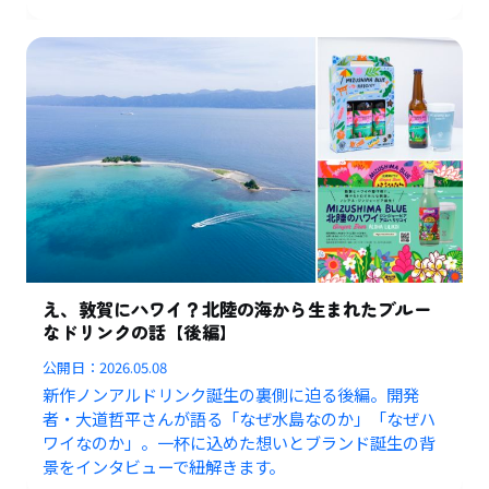
え、敦賀にハワイ？北陸の海から生まれたブルー
なドリンクの話【後編】
公開日：
2026.05.08
新作ノンアルドリンク誕生の裏側に迫る後編。開発
者・大道哲平さんが語る「なぜ水島なのか」「なぜハ
ワイなのか」。一杯に込めた想いとブランド誕生の背
景をインタビューで紐解きます。