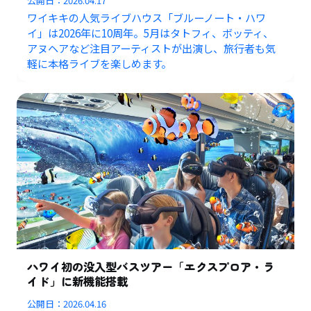
公開日：
2026.04.17
ワイキキの人気ライブハウス「ブルーノート・ハワ
イ」は2026年に10周年。5月はタトフィ、ボッティ、
アヌヘアなど注目アーティストが出演し、旅行者も気
軽に本格ライブを楽しめます。
ハワイ初の没入型バスツアー「エクスプロア・ラ
イド」に新機能搭載
公開日：
2026.04.16