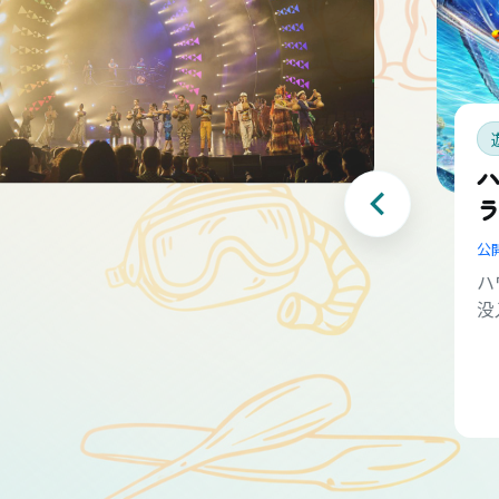
公
ハ
没