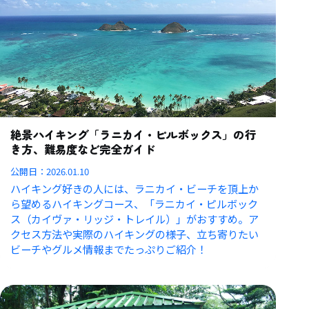
絶景ハイキング「ラニカイ・ピルボックス」の行
き方、難易度など完全ガイド
公開日：
2026.01.10
ハイキング好きの人には、ラニカイ・ビーチを頂上か
ら望めるハイキングコース、「ラニカイ・ピルボック
ス（カイヴァ・リッジ・トレイル）」がおすすめ。ア
クセス方法や実際のハイキングの様子、立ち寄りたい
ビーチやグルメ情報までたっぷりご紹介！