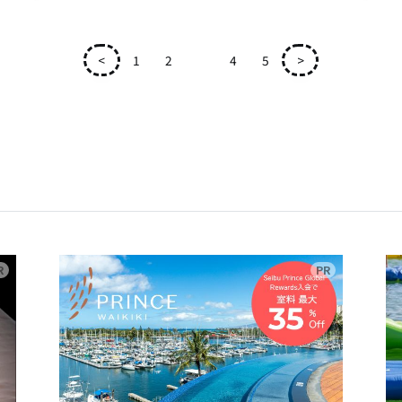
<
1
2
3
4
5
>
広告
広