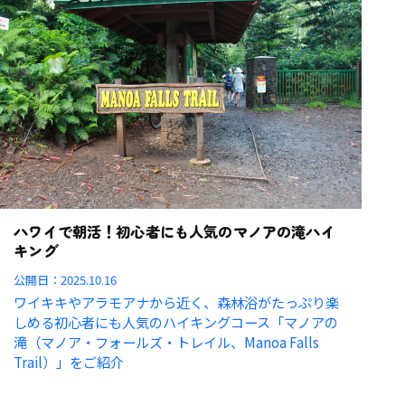
ハワイで朝活！初心者にも人気のマノアの滝ハイ
キング
公開日：
2025.10.16
ワイキキやアラモアナから近く、森林浴がたっぷり楽
しめる初心者にも人気のハイキングコース「マノアの
滝（マノア・フォールズ・トレイル、Manoa Falls
Trail）」をご紹介