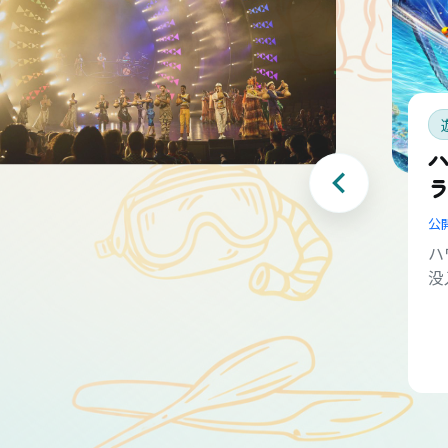
公
ハ
没