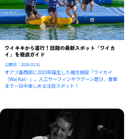
ワイキキから直行！話題の最新スポット「ワイカ
イ」を徹底ガイド
公開日：
2026.03.31
オアフ島西部に2023年誕生した複合施設「ワイカイ
（Wai Kai）」。人工サーフィンやラグーン遊び、食事
まで一日中楽しめる注目スポット！