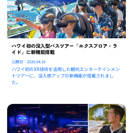
ハワイ初の没入型バスツアー「エクスプロア・ラ
イド」に新機能搭載
公開日：
2026.04.16
ハワイ初のXR技術を活用した観光エンターテインメン
トツアーに、没入感アップの新機能が搭載されまし
た。