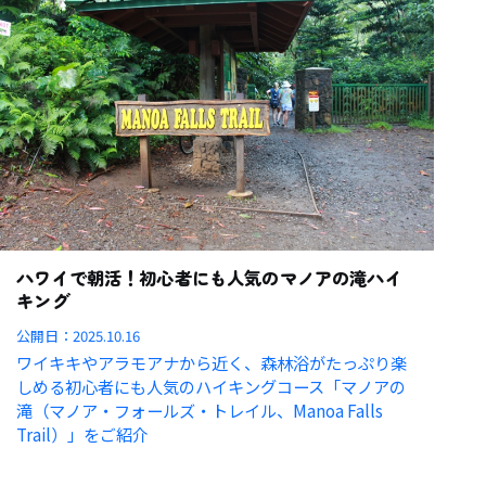
ハワイで朝活！初心者にも人気のマノアの滝ハイ
キング
公開日：
2025.10.16
ワイキキやアラモアナから近く、森林浴がたっぷり楽
しめる初心者にも人気のハイキングコース「マノアの
滝（マノア・フォールズ・トレイル、Manoa Falls
Trail）」をご紹介