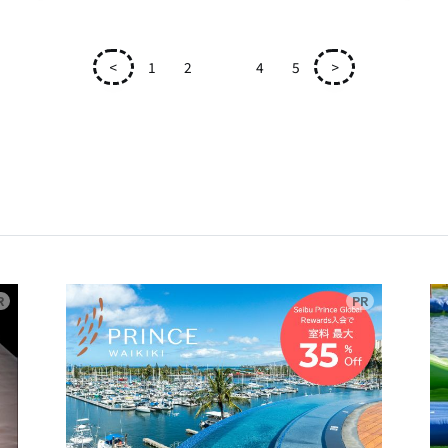
<
1
2
3
4
5
>
広告
広