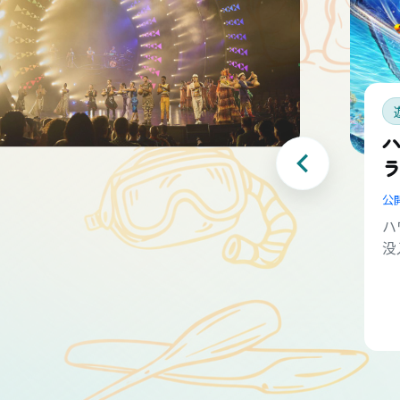
公
ハ
没