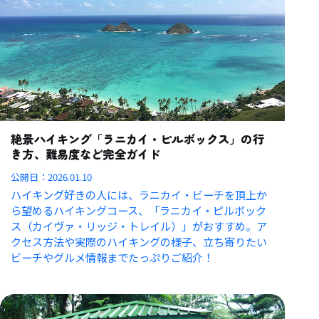
絶景ハイキング「ラニカイ・ピルボックス」の行
き方、難易度など完全ガイド
公開日：
2026.01.10
ハイキング好きの人には、ラニカイ・ビーチを頂上か
ら望めるハイキングコース、「ラニカイ・ピルボック
ス（カイヴァ・リッジ・トレイル）」がおすすめ。ア
クセス方法や実際のハイキングの様子、立ち寄りたい
ビーチやグルメ情報までたっぷりご紹介！