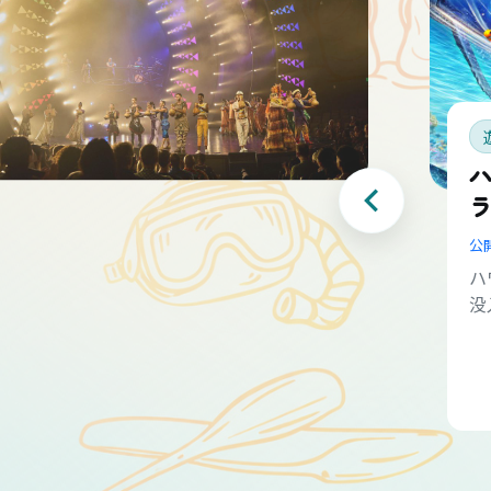
公
ハ
没