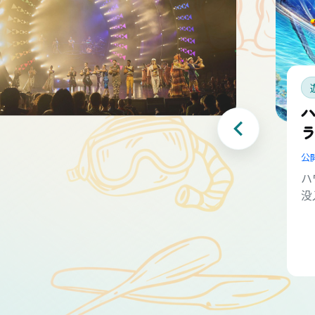
公
ハ
没