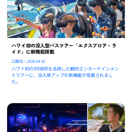
ハワイ初の没入型バスツアー「エクスプロア・ラ
イド」に新機能搭載
公開日：
2026.04.16
ハワイ初のXR技術を活用した観光エンターテインメン
トツアーに、没入感アップの新機能が搭載されまし
た。