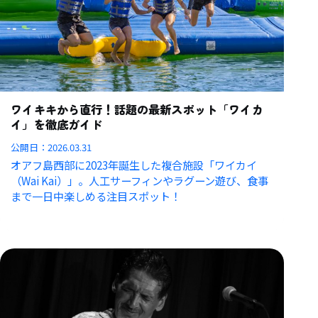
ワイキキから直行！話題の最新スポット「ワイカ
イ」を徹底ガイド
公開日：
2026.03.31
オアフ島西部に2023年誕生した複合施設「ワイカイ
（Wai Kai）」。人工サーフィンやラグーン遊び、食事
まで一日中楽しめる注目スポット！