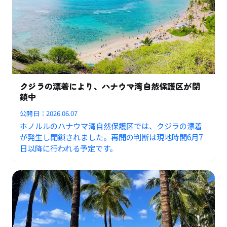
クジラの漂着により、ハナウマ湾自然保護区が閉
鎖中
公開日：
2026.06.07
ホノルルのハナウマ湾自然保護区では、クジラの漂着
が発生し閉鎖されました。再開の判断は現地時間6月7
日以降に行われる予定です。