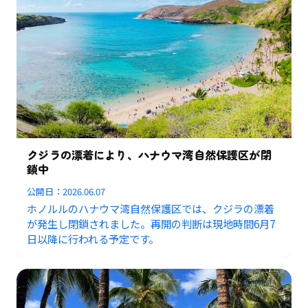
クジラの漂着により、ハナウマ湾自然保護区が閉
鎖中
公開日：
2026.06.07
ホノルルのハナウマ湾自然保護区では、クジラの漂着
が発生し閉鎖されました。再開の判断は現地時間6月7
日以降に行われる予定です。