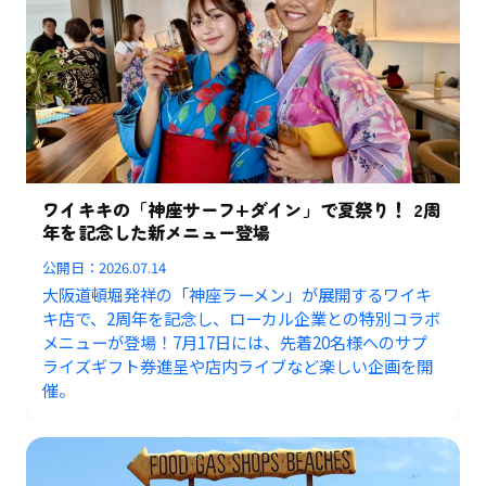
ワイキキの「神座サーフ+ダイン」で夏祭り！ 2周
年を記念した新メニュー登場
公開日：
2026.07.14
大阪道頓堀発祥の「神座ラーメン」が展開するワイキ
キ店で、2周年を記念し、ローカル企業との特別コラボ
メニューが登場！7月17日には、先着20名様へのサプ
ライズギフト券進呈や店内ライブなど楽しい企画を開
催。