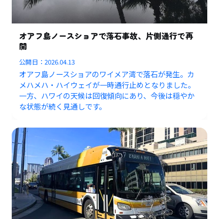
オアフ島ノースショアで落石事故、片側通行で再
開
公開日：
2026.04.13
オアフ島ノースショアのワイメア湾で落石が発生。カ
メハメハ・ハイウェイが一時通行止めとなりました。
一方、ハワイの天候は回復傾向にあり、今後は穏やか
な状態が続く見通しです。