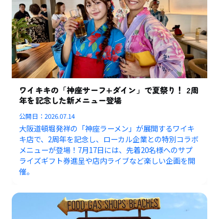
ワイキキの「神座サーフ+ダイン」で夏祭り！ 2周
年を記念した新メニュー登場
公開日：
2026.07.14
大阪道頓堀発祥の「神座ラーメン」が展開するワイキ
キ店で、2周年を記念し、ローカル企業との特別コラボ
メニューが登場！7月17日には、先着20名様へのサプ
ライズギフト券進呈や店内ライブなど楽しい企画を開
催。