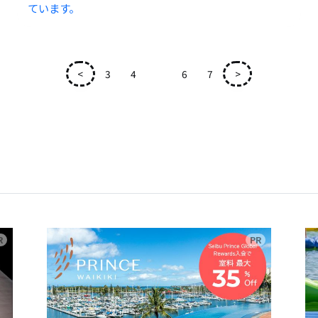
ています。
<
3
4
5
6
7
>
広告
広