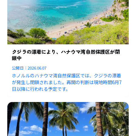
クジラの漂着により、ハナウマ湾自然保護区が閉
鎖中
公開日：
2026.06.07
ホノルルのハナウマ湾自然保護区では、クジラの漂着
が発生し閉鎖されました。再開の判断は現地時間6月7
日以降に行われる予定です。