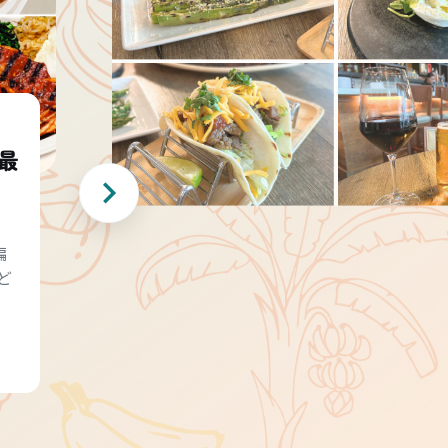
最
編
ど