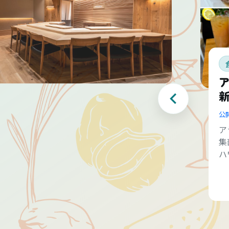
公
ア
集
ハ