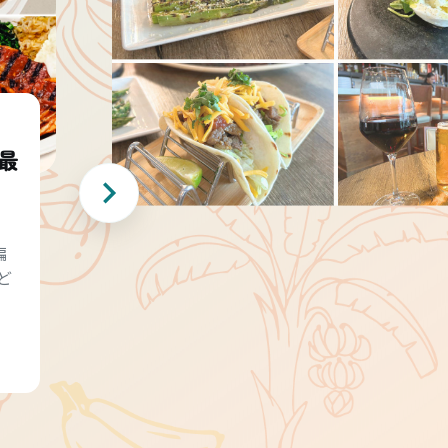
最
編
ど