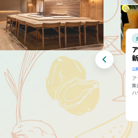
公
ア
集
ハ