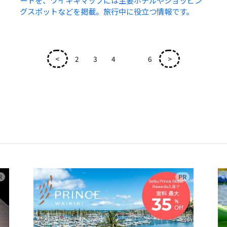
ートを、ワイキキマップには主要ホテルやショッピン
グスポットなどを掲載。旅行中に役立つ情報です。
<
2
3
4
5
6
>
広告
広