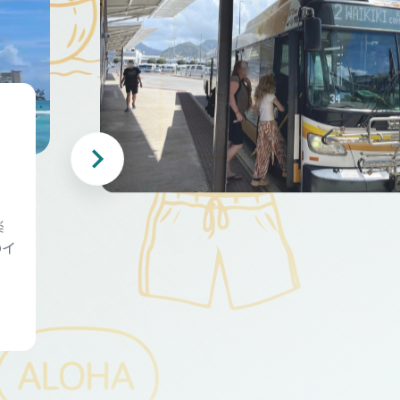
・
楽
のイ