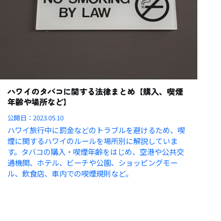
ハワイのタバコに関する法律まとめ【購入、喫煙
年齢や場所など】
公開日：
2023.05.10
ハワイ旅行中に罰金などのトラブルを避けるため、喫
煙に関するハワイのルールを場所別に解説していま
す。タバコの購入・喫煙年齢をはじめ、空港や公共交
通機関、ホテル、ビーチや公園、ショッピングモー
ル、飲食店、車内での喫煙規則など。