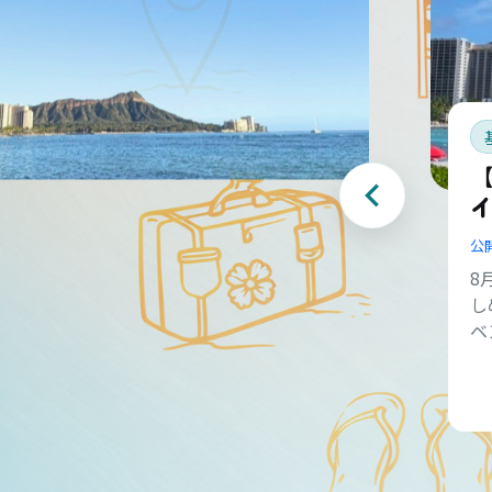
【
公
8
し
ベ