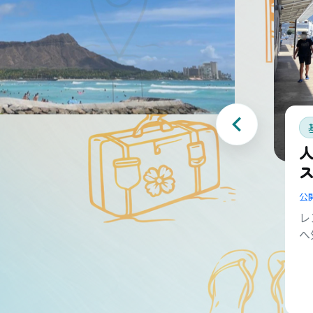
公
レ
へ