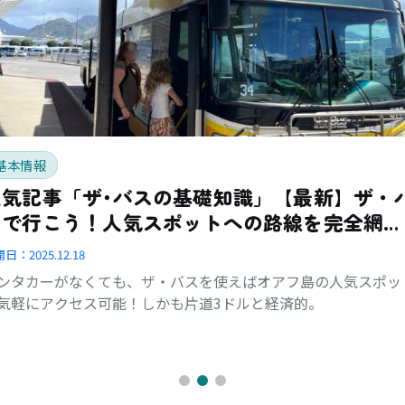
基本情報
人気記事「ザ･バスの基礎知識」【最新】ザ・
スで行こう！人気スポットへの路線を完全網
羅！
開日：
2025.12.18
ンタカーがなくても、ザ・バスを使えばオアフ島の人気スポッ
気軽にアクセス可能！しかも片道3ドルと経済的。