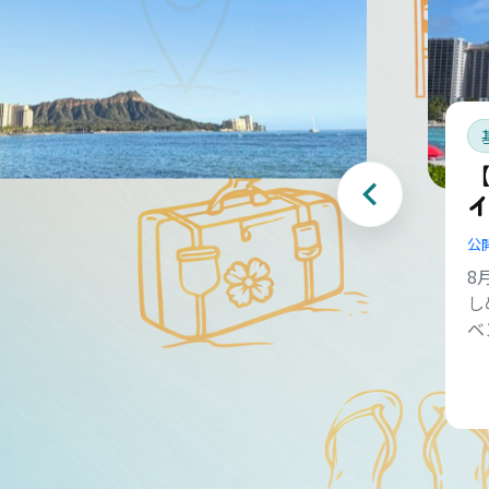
【
公
8
し
ベ