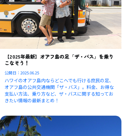
【2025年最新】オアフ島の足「ザ・バス」を乗り
こなそう！
公開日：
2025.06.25
ハワイのオアフ島内ならどこへでも行ける庶民の足、
オアフ島の公共交通機関「ザ・バス」。料金、お得な
支払い方法、乗り方など、ザ・バスに関する知ってお
きたい情報の最新まとめ！