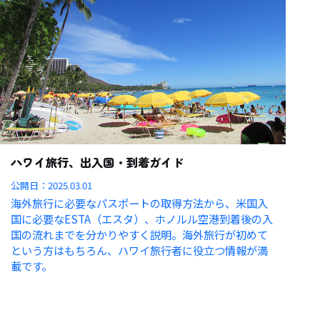
ハワイ旅行、出入国・到着ガイド
公開日：
2025.03.01
海外旅行に必要なパスポートの取得方法から、米国入
国に必要なESTA（エスタ）、ホノルル空港到着後の入
国の流れまでを分かりやすく説明。海外旅行が初めて
という方はもちろん、ハワイ旅行者に役立つ情報が満
載です。