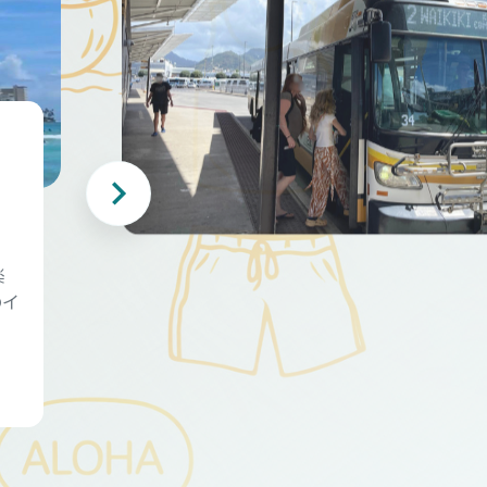
・
楽
のイ