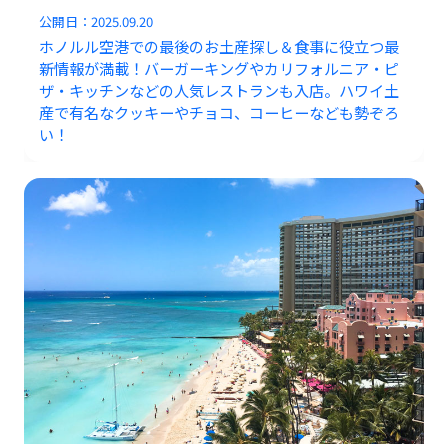
公開日：
2025.09.20
ホノルル空港での最後のお土産探し＆食事に役立つ最
新情報が満載！バーガーキングやカリフォルニア・ピ
ザ・キッチンなどの人気レストランも入店。ハワイ土
産で有名なクッキーやチョコ、コーヒーなども勢ぞろ
い！