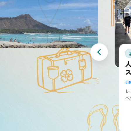
公
レ
へ