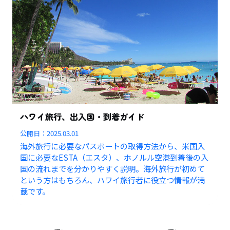
ハワイ旅行、出入国・到着ガイド
公開日：
2025.03.01
海外旅行に必要なパスポートの取得方法から、米国入
国に必要なESTA（エスタ）、ホノルル空港到着後の入
国の流れまでを分かりやすく説明。海外旅行が初めて
という方はもちろん、ハワイ旅行者に役立つ情報が満
載です。