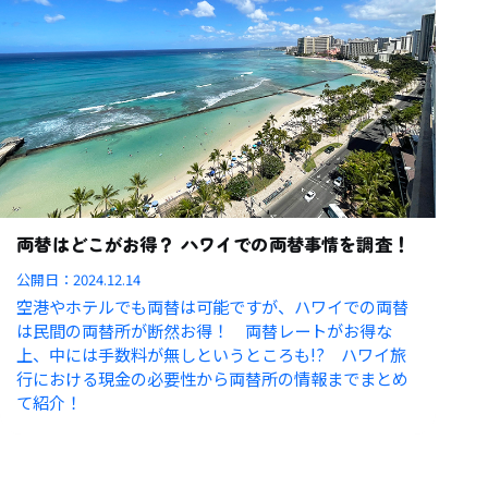
両替はどこがお得？ ハワイでの両替事情を調査！
公開日：
2024.12.14
空港やホテルでも両替は可能ですが、ハワイでの両替
は民間の両替所が断然お得！ 両替レートがお得な
上、中には手数料が無しというところも!? ハワイ旅
行における現金の必要性から両替所の情報までまとめ
て紹介！