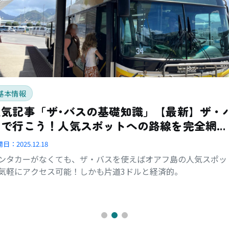
基本情報
人気記事「ザ･バスの基礎知識」【最新】ザ・
スで行こう！人気スポットへの路線を完全網
羅！
開日：
2025.12.18
ンタカーがなくても、ザ・バスを使えばオアフ島の人気スポッ
気軽にアクセス可能！しかも片道3ドルと経済的。