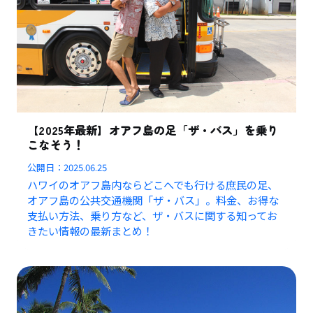
【2025年最新】オアフ島の足「ザ・バス」を乗り
こなそう！
公開日：
2025.06.25
ハワイのオアフ島内ならどこへでも行ける庶民の足、
オアフ島の公共交通機関「ザ・バス」。料金、お得な
支払い方法、乗り方など、ザ・バスに関する知ってお
きたい情報の最新まとめ！