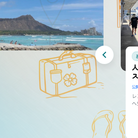
公
レ
へ