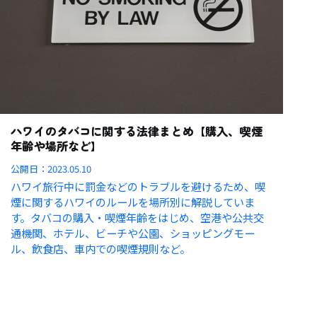
ハワイのタバコに関する法律まとめ【購入、喫煙
年齢や場所など】
公開日：
2023.05.10
ハワイ旅行中に罰金などのトラブルを避けるため、喫
煙に関するハワイのルールを場所別に解説していま
す。タバコの購入・喫煙年齢をはじめ、空港や公共交
通機関、ホテル、ビーチや公園、ショッピングモー
ル、飲食店、車内での喫煙規則など。