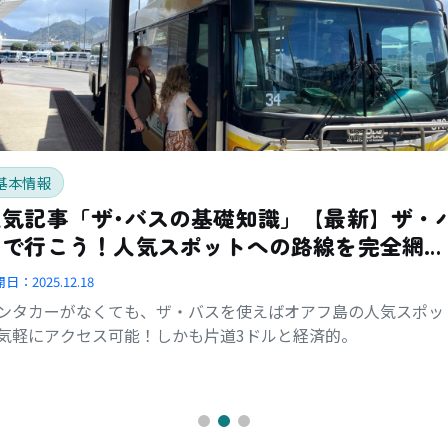
基本情報
人気記事「ザ･バスの基礎知識」【最新】ザ・
スで行こう！人気スポットへの路線を完全網
羅！
開日：
2025.12.18
ンタカーがなくても、ザ・バスを使えばオアフ島の人気スポッ
気軽にアクセス可能！しかも片道3ドルと経済的。