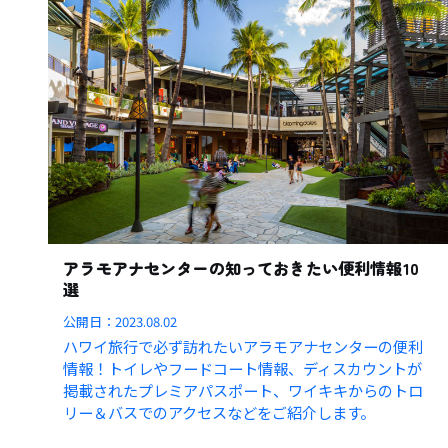
アラモアナセンターの知っておきたい便利情報10
選
公開日：
2023.08.02
ハワイ旅行で必ず訪れたいアラモアナセンターの便利
情報！トイレやフードコート情報、ディスカウントが
掲載されたプレミアパスポート、ワイキキからのトロ
リー＆バスでのアクセスなどをご紹介します。