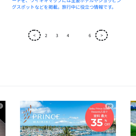
ートを、ワイキキマップには主要ホテルやショッピン
グスポットなどを掲載。旅行中に役立つ情報です。
<
2
3
4
5
6
>
広告
広