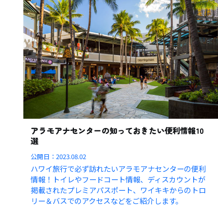
アラモアナセンターの知っておきたい便利情報10
選
公開日：
2023.08.02
ハワイ旅行で必ず訪れたいアラモアナセンターの便利
情報！トイレやフードコート情報、ディスカウントが
掲載されたプレミアパスポート、ワイキキからのトロ
リー＆バスでのアクセスなどをご紹介します。