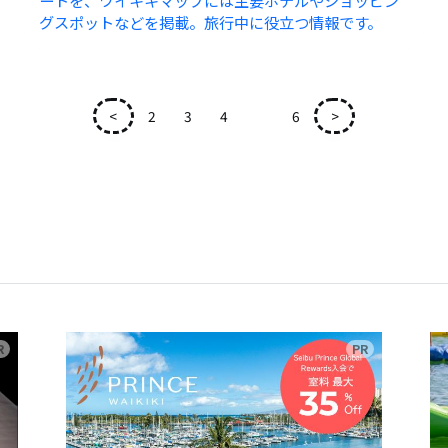
ートを、ワイキキマップには主要ホテルやショッピン
グスポットなどを掲載。旅行中に役立つ情報です。
<
2
3
4
5
6
>
広告
広