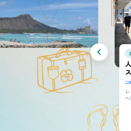
公
レ
へ