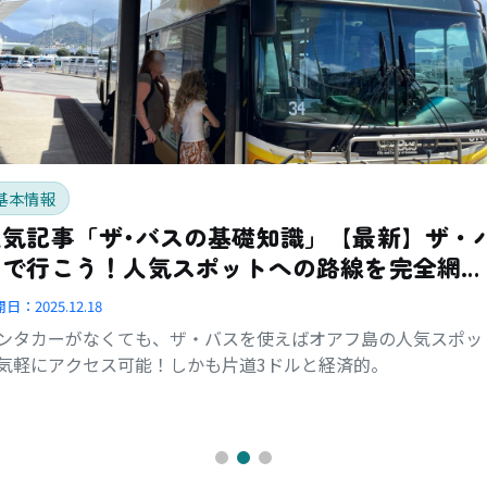
基本情報
人気記事「ザ･バスの基礎知識」【最新】ザ・
スで行こう！人気スポットへの路線を完全網
羅！
開日：
2025.12.18
ンタカーがなくても、ザ・バスを使えばオアフ島の人気スポッ
気軽にアクセス可能！しかも片道3ドルと経済的。