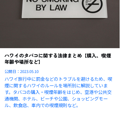
ハワイのタバコに関する法律まとめ【購入、喫煙
年齢や場所など】
公開日：
2023.05.10
ハワイ旅行中に罰金などのトラブルを避けるため、喫
煙に関するハワイのルールを場所別に解説していま
す。タバコの購入・喫煙年齢をはじめ、空港や公共交
通機関、ホテル、ビーチや公園、ショッピングモー
ル、飲食店、車内での喫煙規則など。