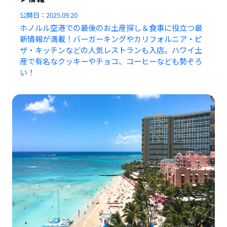
公開日：
2025.09.20
ホノルル空港での最後のお土産探し＆食事に役立つ最
新情報が満載！バーガーキングやカリフォルニア・ピ
ザ・キッチンなどの人気レストランも入店。ハワイ土
産で有名なクッキーやチョコ、コーヒーなども勢ぞろ
い！