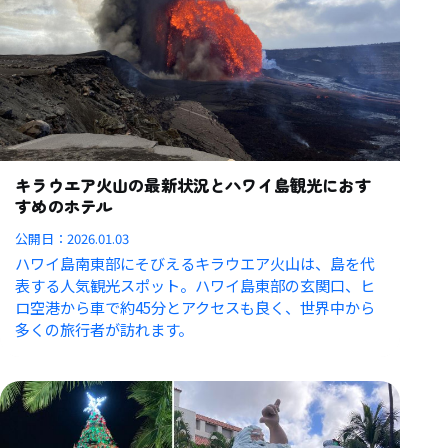
キラウエア火山の最新状況とハワイ島観光におす
すめのホテル
公開日：
2026.01.03
ハワイ島南東部にそびえるキラウエア火山は、島を代
表する人気観光スポット。ハワイ島東部の玄関口、ヒ
ロ空港から車で約45分とアクセスも良く、世界中から
多くの旅行者が訪れます。