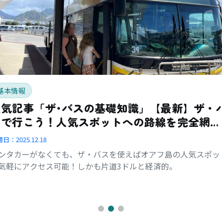
基本情報
人気記事「ザ･バスの基礎知識」【最新】ザ・
スで行こう！人気スポットへの路線を完全網
羅！
開日：
2025.12.18
ンタカーがなくても、ザ・バスを使えばオアフ島の人気スポッ
気軽にアクセス可能！しかも片道3ドルと経済的。