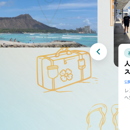
公
レ
へ